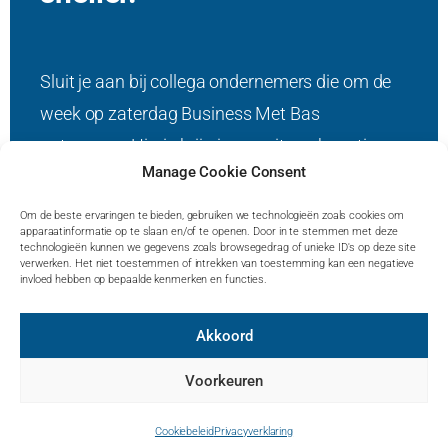
Sluit je aan bij collega ondernemers die om de
week op zaterdag Business Met Bas
ontvangen. Hierin krijg je een uitvoerbare tip op
Manage Cookie Consent
het gebied van marketing en bedrijfsgroei.
Om de beste ervaringen te bieden, gebruiken we technologieën zoals cookies om
Ik ga zorgvuldig met jouw gegevens om en zal
apparaatinformatie op te slaan en/of te openen. Door in te stemmen met deze
technologieën kunnen we gegevens zoals browsegedrag of unieke ID's op deze site
deze nooit doorverkopen.
verwerken. Het niet toestemmen of intrekken van toestemming kan een negatieve
invloed hebben op bepaalde kenmerken en functies.
Akkoord
Voorkeuren
© Bas Kleinveld –
Privacyverklaring
–
Contact
–
FAQ
–
Website door Studio
Campo
Cookiebeleid
Privacyverklaring