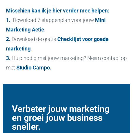
Misschien kan ik je hier verder mee helpen:
1.
Download 7 stappenplan voor jouw
Mini
Marketing Actie
.
2.
Download de gratis
Checklijst voor goede
marketing
.
3.
Hulp nodig met jouw marketing? Neem contact op
met
Studio Campo
.
Verbeter jouw marketing
en groei jouw business
sneller.