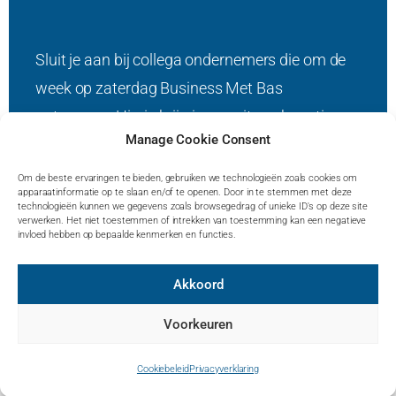
Sluit je aan bij collega ondernemers die om de
week op zaterdag Business Met Bas
ontvangen. Hierin krijg je een uitvoerbare tip op
Manage Cookie Consent
het gebied van marketing en bedrijfsgroei.
Om de beste ervaringen te bieden, gebruiken we technologieën zoals cookies om
Ik ga zorgvuldig met jouw gegevens om en zal
apparaatinformatie op te slaan en/of te openen. Door in te stemmen met deze
technologieën kunnen we gegevens zoals browsegedrag of unieke ID's op deze site
deze nooit doorverkopen.
verwerken. Het niet toestemmen of intrekken van toestemming kan een negatieve
invloed hebben op bepaalde kenmerken en functies.
Akkoord
Voorkeuren
© Bas Kleinveld –
Privacyverklaring
–
Contact
–
FAQ
–
Website door Studio
Campo
Cookiebeleid
Privacyverklaring