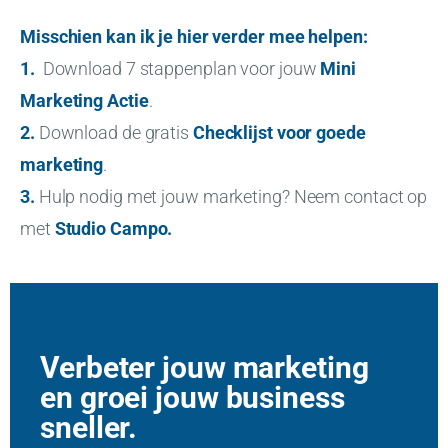
Misschien kan ik je hier verder mee helpen:
1.
Download 7 stappenplan voor jouw
Mini
Marketing Actie
.
2.
Download de gratis
Checklijst voor goede
marketing
.
3.
Hulp nodig met jouw marketing? Neem contact op
met
Studio Campo
.
Verbeter jouw marketing
en groei jouw business
sneller.