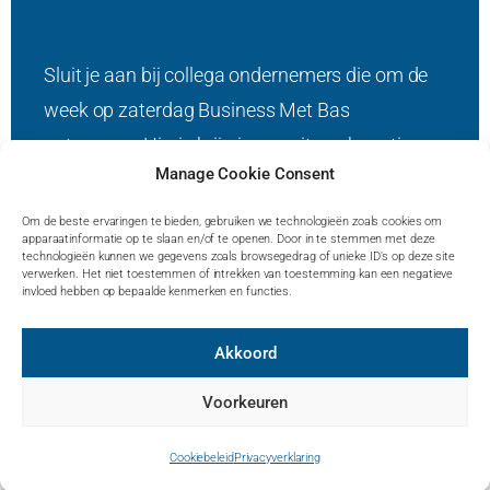
Sluit je aan bij collega ondernemers die om de
week op zaterdag Business Met Bas
ontvangen. Hierin krijg je een uitvoerbare tip op
Manage Cookie Consent
het gebied van marketing en bedrijfsgroei.
Om de beste ervaringen te bieden, gebruiken we technologieën zoals cookies om
Ik ga zorgvuldig met jouw gegevens om en zal
apparaatinformatie op te slaan en/of te openen. Door in te stemmen met deze
technologieën kunnen we gegevens zoals browsegedrag of unieke ID's op deze site
deze nooit doorverkopen.
verwerken. Het niet toestemmen of intrekken van toestemming kan een negatieve
invloed hebben op bepaalde kenmerken en functies.
Akkoord
Voorkeuren
© Bas Kleinveld –
Privacyverklaring
–
Contact
–
FAQ
–
Website door Studio
Campo
Cookiebeleid
Privacyverklaring